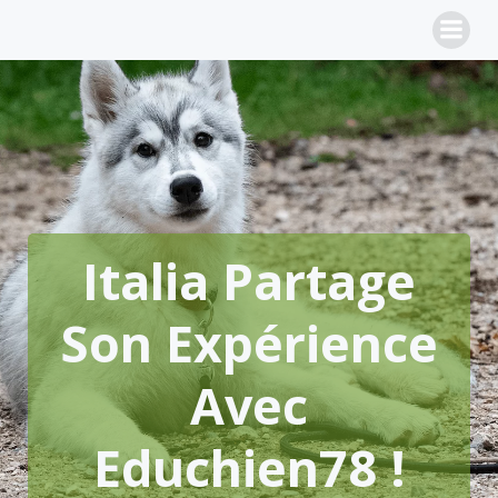
Aller
au
contenu
Italia Partage
Son Expérience
Avec
Educhien78 !