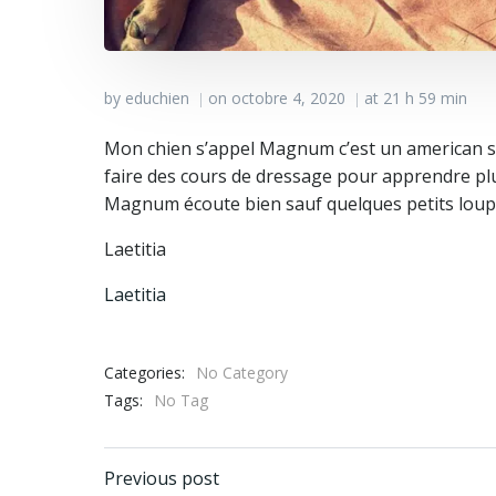
by
educhien
on
octobre 4, 2020
at
21 h 59 min
|
|
Mon chien s’appel Magnum c’est un american staff
faire des cours de dressage pour apprendre plu
Magnum écoute bien sauf quelques petits loupé q
Laetitia
Laetitia
Categories:
No Category
Tags:
No Tag
Navigation
Previous post