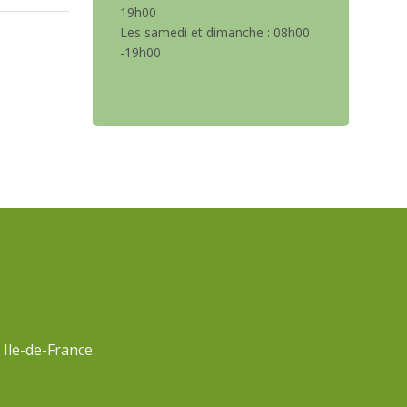
19h00
Les samedi et dimanche : 08h00
-19h00
Ile-de-France.