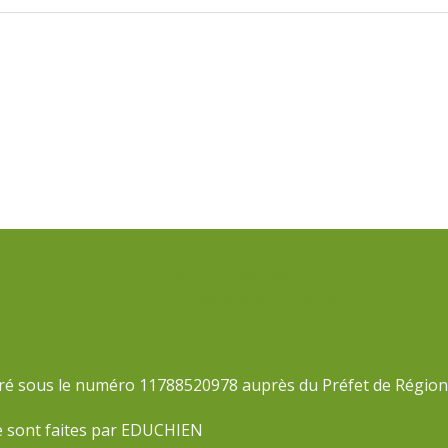
de
l’article
Mentions légales
Conditions générales de vente
ré sous le numéro 11788520978 auprès du Préfet de Région 
te sont faites par EDUCHIEN