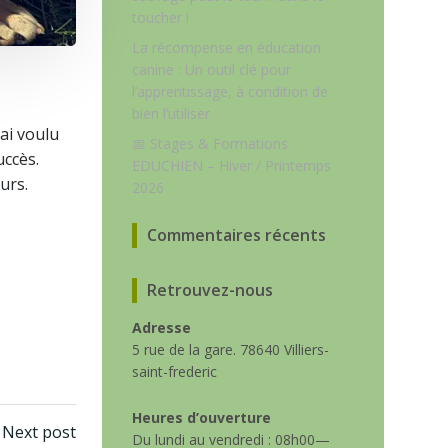
toucher !
La récompense en éducation
canine : Un outil clé pour
l’apprentissage, à condition de
bien l’utiliser
’ai voulu
📅 Stages & Formations
uccès.
EDUCHIEN – Hiver / Printemps
urs.
2026
Commentaires récents
Retrouvez-nous
Adresse
5 rue de la gare. 78640 Villiers-
saint-frederic
Heures d’ouverture
Next post
Du lundi au vendredi : 08h00—