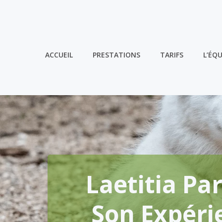
Aller
au
contenu
ACCUEIL
PRESTATIONS
TARIFS
L’ÉQU
Laetitia Pa
Son Expéri