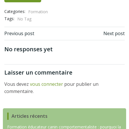
Categories:
Formation
Tags:
No Tag
Navigation
Navigation
Previous post
Next post
de
de
No responses yet
l’article
l’article
Laisser un commentaire
Vous devez
vous connecter
pour publier un
commentaire.
Articles récents
Formation éducateur canin comportementaliste : pourquoi la