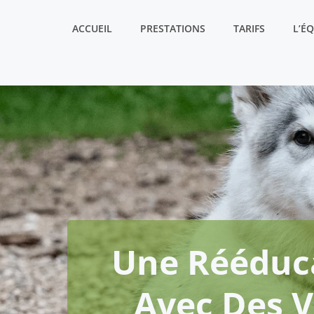
Aller
au
ACCUEIL
PRESTATIONS
TARIFS
L’É
contenu
Une Rééduc
Avec Des V