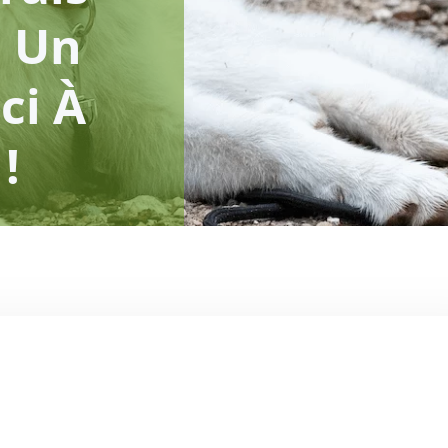
: Un
ci À
!