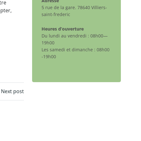
Adresse
tre
5 rue de la gare. 78640 Villiers-
pter,
saint-frederic
Heures d’ouverture
Du lundi au vendredi : 08h00—
19h00
Les samedi et dimanche : 08h00
-19h00
Next post