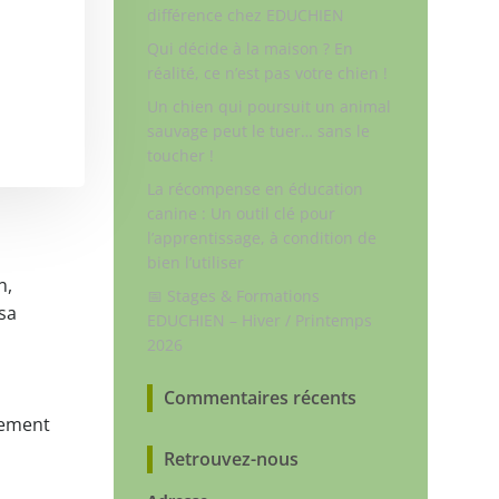
différence chez EDUCHIEN
Qui décide à la maison ? En
réalité, ce n’est pas votre chien !
Un chien qui poursuit un animal
sauvage peut le tuer… sans le
toucher !
La récompense en éducation
canine : Un outil clé pour
l’apprentissage, à condition de
bien l’utiliser
n,
📅 Stages & Formations
 sa
EDUCHIEN – Hiver / Printemps
2026
Commentaires récents
lement
Retrouvez-nous