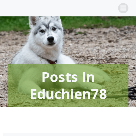
Aller
au
contenu
Posts In
Educhien78