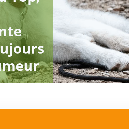
ante
oujours
umeur