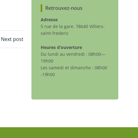
Retrouvez-nous
Adresse
5 rue de la gare. 78640 Villiers-
saint-frederic
Next post
Heures d’ouverture
Du lundi au vendredi : 08h00—
19h00
Les samedi et dimanche : 08h00
-19h00