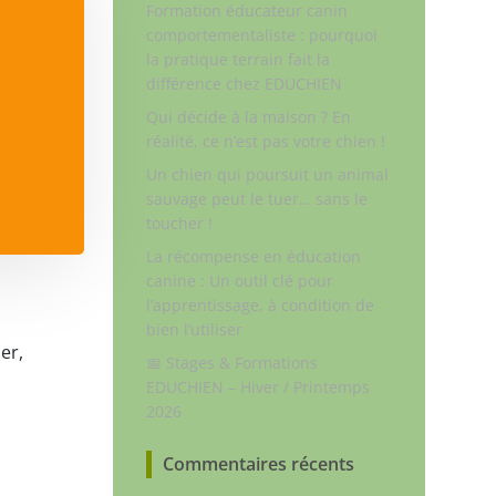
Formation éducateur canin
comportementaliste : pourquoi
la pratique terrain fait la
différence chez EDUCHIEN
Qui décide à la maison ? En
réalité, ce n’est pas votre chien !
Un chien qui poursuit un animal
sauvage peut le tuer… sans le
toucher !
La récompense en éducation
canine : Un outil clé pour
l’apprentissage, à condition de
bien l’utiliser
er,
📅 Stages & Formations
EDUCHIEN – Hiver / Printemps
2026
Commentaires récents