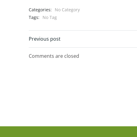
Categories:
No Category
Tags:
No Tag
Navigation
Previous post
de
Comments are closed
l’article