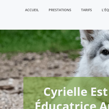
Aller
au
ACCUEIL
PRESTATIONS
TARIFS
L’É
contenu
Cyrielle Es
Éducatrice A