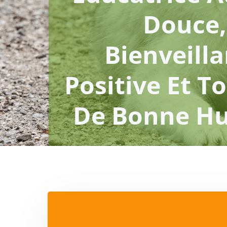
Douce,
Bienveill
Positive Et T
De Bonne H