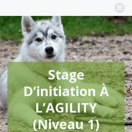
Aller
au
contenu
Stage
D’initiation À
L’AGILITY
(niveau 1)