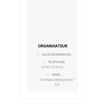
ORGANISATEUR
ALEXIS BONNARANG
TÉLÉPHONE
07.65.76.94.22
EMAIL
formation@educhien7
8.fr